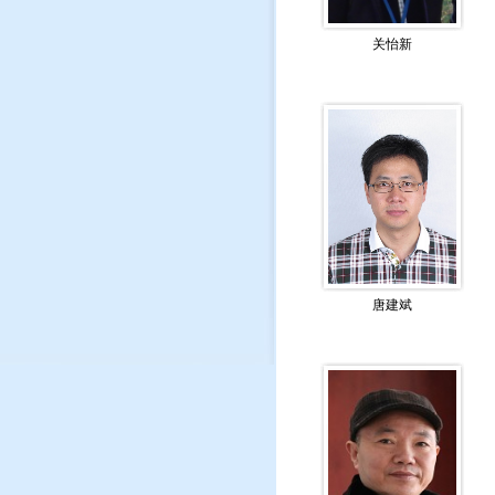
关怡新
唐建斌