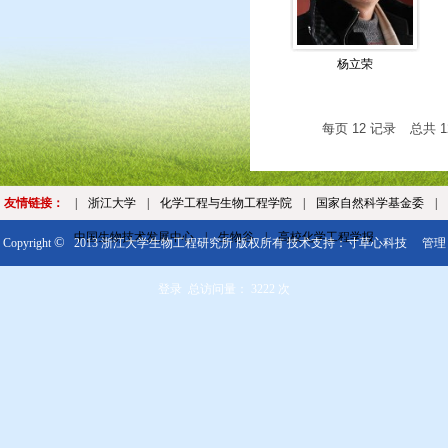
杨立荣
每页
12
记录
总共
1
友情链接：
|
浙江大学
|
化学工程与生物工程学院
|
国家自然科学基金委
|
中国生物技术发展中心
|
生物谷
|
高校化学工程学报
©
Copyright
2013 浙江大学生物工程研究所 版权所有 技术支持：
寸草心科技
管理
登录
总访问量：
3222
次