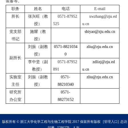
装备等。
职务
姓名
电话
E-mail
所长
张兴旺（教
0571-87952
xwzhang@zju.ed
授）
525
u.cn
党支部
施耀（教
shiyao@zju.edu.cn
书记
授）
刘振（副教
0571-8821034
zliu@zju.edu.cn
授）
0
副所长
李中坚（副
0571-87952
zdlizj@zju.ed
教授）
891
u.cn
实验室
刘振（副教
0571-
zliu@zju.edu.cn
主任
授）
88210340
研究所
0571-
办公室
88273152
版权所有 © 浙江大学化学工程与生物工程学院 2017 保留所有版权
[管理入口]
总访
问量
1
2
8
6
2
7
9
人次