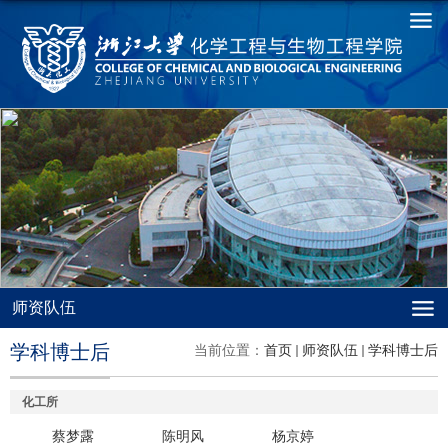
师资队伍
学科博士后
当前位置：
首页
师资队伍
学科博士后
化工所
蔡梦露
陈明风
杨京婷