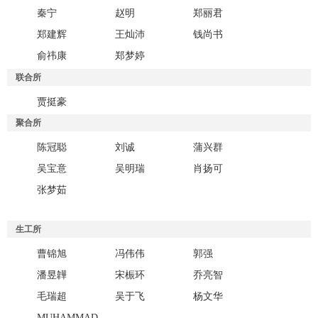
秦宁
赵明
郑丽君
郑建辉
王灿沛
钱尚书
俞祎康
郑梦婷
联合所
贾挺豪
聚合所
陈冠聪
刘诚
蒲兴群
吴宝意
吴明瑞
肖扬可
张梦茹
生工所
曹锦旭
冯伟伟
郭强
潘昱韡
宋桭环
乔亮智
毛瑞超
吴于飞
杨文华
MUHAMMAD