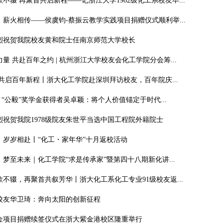
不辍 再聚首共启新程——记浙江大学1982级化工系校友毕...
，薪火相传——侯虞钧-蔡振云教学实践项目捐赠仪式顺利举...
烈祝贺我院校友黄和院士任南京师范大学校长
量 共赴百年之约 | 杭州浙江大学校友会化工学院分会筹...
共启百年新程丨浙大化工学院赴深圳拜访校友，百年院庆...
| “公毅”奖学金获得者吴卓颖：将个人价值锚定于时代...
烈祝贺我院1978级院友朱世平当选中国工程院外籍院士
，岁岁相赴丨“化工・家年华”十月返校活动
梦至未来｜化工学院“求是传承家”暨第四十八期新化讲...
不辍，再聚首共叙芳华丨浙大化工系化工专业91级校友返...
校友华卫琦：奔向太阳的创新征程
金项目捐赠续签仪式在浙大紫金港校区隆重举行