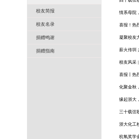
四十载弦歌
校友简报
情系母院
校友名录
喜报！热
捐赠鸣谢
凝聚校友力
薪火传圳 
捐赠指南
校友风采 
喜报丨热
化聚金秋
缘起浙大，
三十载弦歌
浙大化工
杭氧奖学