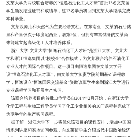
文莱大学为两校联合培养的“恒逸石油化工人才班”首批13名文莱留
学生颁发结业证书和成绩单，这13名学员将回到文莱大学继续完成
本科学业。
文莱以原油和天然气为主要经济支柱。在东南亚，文莱的石油储
量和产量仅次于印度尼西亚，居第2位，但拥有丰富储备的文莱尚
未能建立起高级化工人才培养体系。
浙江大学-文莱大学“恒逸石油化工人才班”是浙江大学、文莱大
学和浙江恒逸集团以“校校企”合作模式，为文莱联合培养石油化工
专业人才的国际合作项目。这一项目由恒逸集团在文莱大学开
设“恒逸石油化工人才班”，由文莱大学负责学院前期基础课程教
学，恒逸设立“恒逸国际交流基金”资助该班学生来到浙江大学进行
专业课程学习和开展生产实习。
该联合培养项目的首批13位学员自2014年2月开始，在浙江大学
化学工程与生物工程学员学习了化工专业相关的16门课程并完成了
为期半年的生产实习课程。
据了解，浙江大学下一步将优化该项目的课程安排，增加中国国
情系列讲座和实地访问参观，向文莱留学生介绍当代中国政治经济