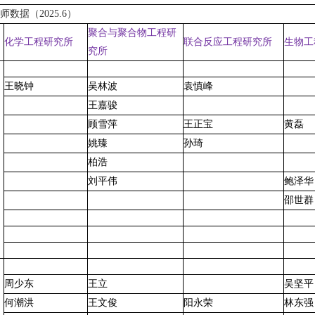
数据（2025.6）
聚合与聚合物工程研
化学工程研究所
联合反应工程研究所
生物工
究所
王晓钟
吴林波
袁慎峰
王嘉骏
顾雪萍
王正宝
黄磊
姚臻
孙琦
柏浩
刘平伟
鲍泽华
邵世群
周少东
王立
吴坚平
何潮洪
王文俊
阳永荣
林东强