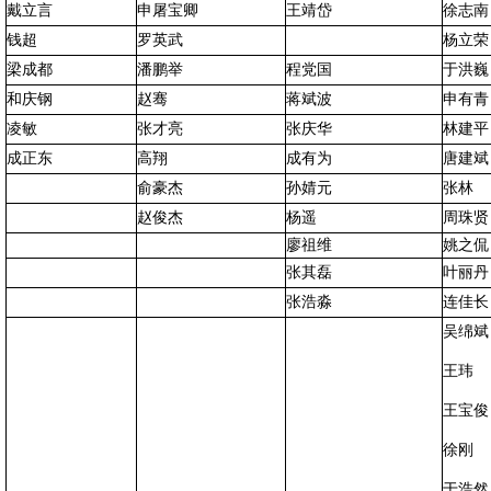
戴立言
申屠宝卿
王靖岱
徐志南
钱超
罗英武
杨立荣
梁成都
潘鹏举
程党国
于洪巍
和庆钢
赵骞
蒋斌波
申有青
凌敏
张才亮
张庆华
林建平
成正东
高翔
成有为
唐建斌
俞豪杰
孙婧元
张林
赵俊杰
杨遥
周珠贤
廖祖维
姚之侃
张其磊
叶丽丹
张浩淼
连佳长
吴绵斌
王玮
王宝俊
徐刚
于浩然