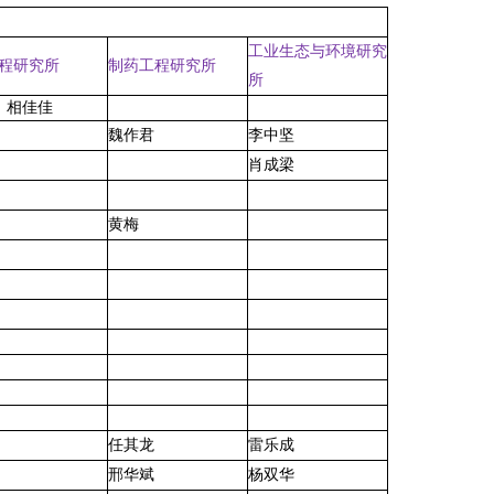
工业生态与环境研究
程研究所
制药工程研究所
所
相佳佳
魏作君
李中坚
肖成梁
黄梅
任其龙
雷乐成
邢华斌
杨双华