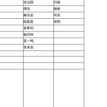
张治国
刘振
傅杰
杨彬
鲍宗必
何奕
陆盈盈
侯阳
崔希利
杨启炜
莫一鸣
李承喜