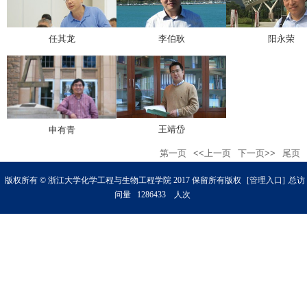
任其龙
李伯耿
阳永荣
王靖岱
申有青
第一页
<<上一页
下一页>>
尾页
版权所有 © 浙江大学化学工程与生物工程学院 2017 保留所有版权
[管理入口]
总访
问量
1
2
8
6
4
3
3
人次