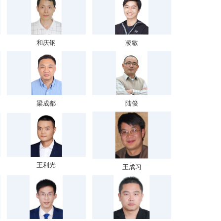
和庆钢
凌敏
梁成都
陆俊
王利光
王成习