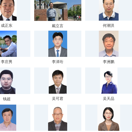
成正东
何潮洪
戴立言
李庄男
李泽珩
李洲鹏
吴可君
吴天品
钱超